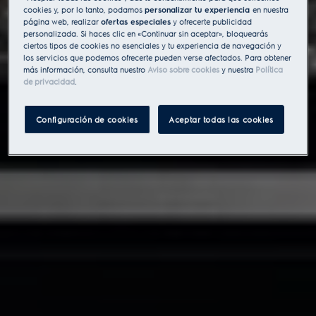
cookies y, por lo tanto, podamos
personalizar tu experiencia
en nuestra
página web, realizar
ofertas especiales
y ofrecerte publicidad
personalizada. Si haces clic en «Continuar sin aceptar», bloquearás
ciertos tipos de cookies no esenciales y tu experiencia de navegación y
los servicios que podemos ofrecerte pueden verse afectados. Para obtener
más información, consulta nuestro
Aviso sobre cookies
y nuestra
Política
de privacidad
.
Configuración de cookies
Aceptar todas las cookies