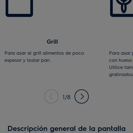
Grill
Para asar al grill alimentos de poco
Para asar 
espesor y tostar pan.
con hueso 
Utilice ta
gratinados
1/8
Descripción general de la pantalla