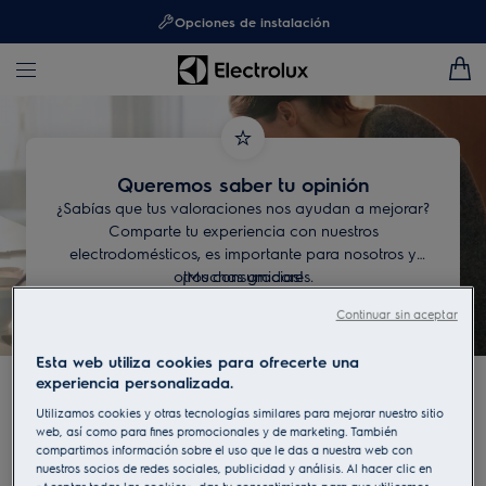
Opciones de instalación
Queremos saber tu opinión
¿Sabías que tus valoraciones nos ayudan a mejorar?
Comparte tu experiencia con nuestros
electrodomésticos, es importante para nosotros y
otros consumidores.
¡Muchas gracias!
Continuar sin aceptar
Esta web utiliza cookies para ofrecerte una
Saca una fotografía de tu
experiencia personalizada.
etiqueta identificativa o
Utilizamos cookies y otras tecnologías similares para mejorar nuestro sitio
web, así como para fines promocionales y de marketing. También
introduce directamente el
compartimos información sobre el uso que le das a nuestra web con
nuestros socios de redes sociales, publicidad y análisis. Al hacer clic en
«Aceptar todas las cookies», das tu consentimiento para que utilicemos