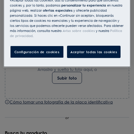
modelo/PNC para
cookies y, por lo tanto, podamos
personalizar tu experiencia
en nuestra
encontrar tu producto y
página web, realizar
ofertas especiales
y ofrecerte publicidad
personalizada. Si haces clic en «Continuar sin aceptar», bloquearás
escribir una valoración
ciertos tipos de cookies no esenciales y tu experiencia de navegación y
los servicios que podemos ofrecerte pueden verse afectados. Para obtener
más información, consulta nuestro
Aviso sobre cookies
y nuestra
Política
Cómo tomar una foto de la placa identificativa
de privacidad
.
Configuración de cookies
Aceptar todas las cookies
Arrastra y suelta tu foto aquí, o
Subir foto
Cómo tomar una fotografía de la placa identificativa
or
Busca tu producto