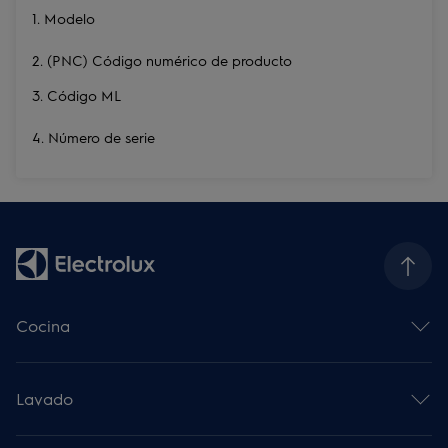
1. Modelo
2. (PNC) Código numérico de producto
3. Código ML
4. Número de serie
Cocina
Horno multifunción
Placa de inducción
Lavado
Campana decorativa
Microondas
Lavadoras