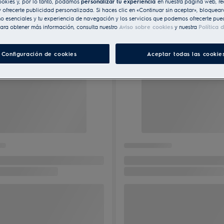
ookies y, por lo tanto, podamos
personalizar tu experiencia
en nuestra página web, re
 ofrecerte publicidad personalizada. Si haces clic en «Continuar sin aceptar», bloqueará
o esenciales y tu experiencia de navegación y los servicios que podemos ofrecerte pue
ara obtener más información, consulta nuestro
Aviso sobre cookies
y nuestra
Política 
Configuración de cookies
Aceptar todas las cookie