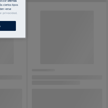
alizar
ofertas
s ciertos tipos
den verse
de privacidad
.
s