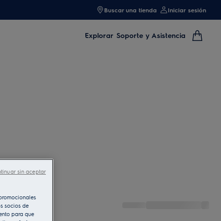
Buscar una tienda
Iniciar sesión
Explorar
Soporte y Asistencia
tinuar sin aceptar
s promocionales
s socios de
iento para que