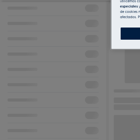
utilicemos c
especiales
y
de cookies n
afectados. P