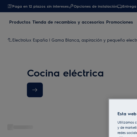
Paga en 12 plazos sin intereses
Opciones de instalación
Entrega 
Productos
Tienda de recambios y accesorios
Promociones
Electrolux España | Gama Blanca, aspiración y pequeño elec
Cocina eléctrica
Esta web 
Utilizamos c
y de marketi
redes social