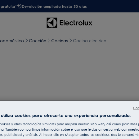
gratuita*
Devolución ampliada hasta 30 días
trodoméstico
Cocción
Cocinas
Cocina eléctrica
Con
utiliza cookies para ofrecerte una experiencia personalizada.
ookies y otras tecnologías similares para mejorar nuestro sitio web, así como para fine
ng. También compartimos información sobre el uso que le das a nuestra web con nuestro
es, publicidad y análisis. Al hacer clic en «Aceptar todas las cookies», das tu consentim