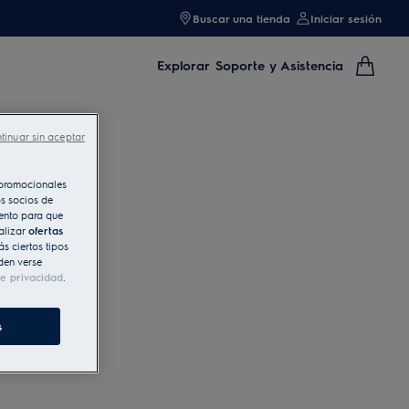
Buscar una tienda
Iniciar sesión
Explorar
Soporte y Asistencia
tinuar sin aceptar
s promocionales
s socios de
iento para que
alizar
ofertas
s ciertos tipos
den verse
de privacidad
.
s