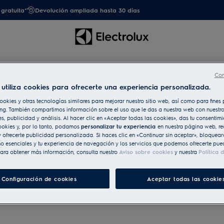
gratuita*
Devolución ampliada hasta 30 días
trodoméstico
Cocción
Microondas
Con
utiliza cookies para ofrecerte una experiencia personalizada.
ookies y otras tecnologías similares para mejorar nuestro sitio web, así como para fine
ng. También compartimos información sobre el uso que le das a nuestra web con nuestro
es, publicidad y análisis. Al hacer clic en «Aceptar todas las cookies», das tu consentim
ookies y, por lo tanto, podamos
personalizar tu experiencia
en nuestra página web, re
 ofrecerte publicidad personalizada. Si haces clic en «Continuar sin aceptar», bloqueará
o esenciales y tu experiencia de navegación y los servicios que podemos ofrecerte pue
ara obtener más información, consulta nuestro
Aviso sobre cookies
y nuestra
Política 
Configuración de cookies
Aceptar todas las cookie