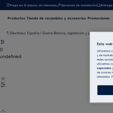
Paga en 12 plazos sin intereses
Opciones de instalación
Entrega 
Productos
Tienda de recambios y accesorios
Promociones
Electrolux España | Gama Blanca, aspiración y pequeño elec
Esta web 
0
Utilizamos c
undefined
y de marketi
redes social
utilicemos c
especiales
y
de cookies n
afectados. P