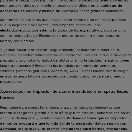
resultados tendrás que invertir en buenos utensilios y en el
catálogo de
accesorios de cocina y menaje de Electrolux
tienes grandes soluciones.
Son tantos los aspectos que influyen en la preparación del menú perfecto
que lo mejor es ir por partes. Para empezar, necesitas unos
electrodomésticos que estén a la altura de tus expectativas, algo sencillo
con las propuestas de Electrolux en
placas de cocina
y
toda clase de
hornos
, por ejemplo.
Y, ¿cómo pasar a la acción? Seguidamente, es importante tener en la
alacena una
sartén antiadherente
de confianza, una
cazuela
que sirva para
preparar una amplia variedad de platos o, si no te decides, ¡elegir un buen
juego de cacerolas
! Encuentra las bandejas de horneado perfectas,
sartenes, planchas grill, ollas, cacerolas, woks... Tienes mucho donde elegir
en esta extensa lista de accesorios de cocina con un excelente diseño y
prestaciones.
Apuesta por un limpiador de acero inoxidable y un spray limpia
hornos
Pero, además, deberás tener siempre a punto todos los elementos que
rodean los fogones, y para ello te irá muy bien esta estupenda selección de
artículos de limpieza y mantenimiento.
Podemos afirmar que un
limpiador
de hornos
ayudará a que la vida útil de tu electrodoméstico sea mayor.
Asimismo, los sprays y las cremas limpiadoras para hornos
,
microondas,