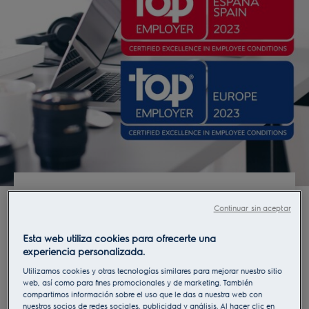
Top Employer 2023
Continuar sin aceptar
Electrolux renueva el certificado Top Employers
Esta web utiliza cookies para ofrecerte una
que le acredita como una de las mejores
experiencia personalizada.
compañías para trabajar en España.
Utilizamos cookies y otras tecnologías similares para mejorar nuestro sitio
web, así como para fines promocionales y de marketing. También
Electrolux ha recibido la certificación Top
compartimos información sobre el uso que le das a nuestra web con
Employer 2023 en España, que avala las
nuestros socios de redes sociales, publicidad y análisis. Al hacer clic en