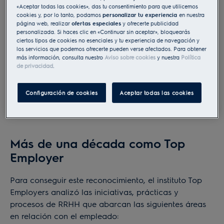
«Aceptar todas las cookies», das tu consentimiento para que utilicemos
políticas laborales que la compañía ha
cookies y, por lo tanto, podamos
personalizar tu experiencia
en nuestra
implementado para cuidar el entorno laboral y
página web, realizar
ofertas especiales
y ofrecerte publicidad
el compromiso de la empresa con la excelencia
personalizada. Si haces clic en «Continuar sin aceptar», bloquearás
ciertos tipos de cookies no esenciales y tu experiencia de navegación y
en la gestión de los recursos humanos. Esta
los servicios que podemos ofrecerte pueden verse afectados. Para obtener
certificación, otorgada por Top Employers
más información, consulta nuestro
Aviso sobre cookies
y nuestra
Política
de privacidad
.
Institute, es una de las más exigentes y
prestigiosas a nivel mundial en el ámbito de la
gestión de personas en las empresas.
Configuración de cookies
Aceptar todas las cookies
Más de una década como Top
Employer
Para conseguir este reconocimiento, el instituto Top
Employers analizó las iniciativas, prácticas y
procesos de RRHH que abarcan las siguientes áreas
en relación con el empleado: