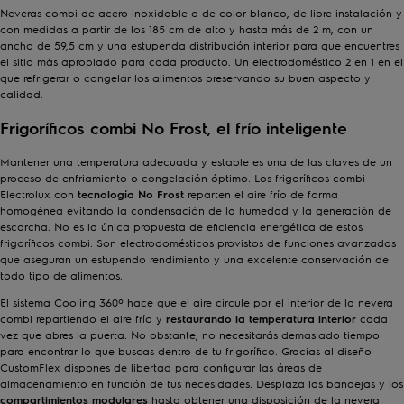
Neveras combi de acero inoxidable o de color blanco, de libre instalación y
con medidas a partir de los 185 cm de alto y hasta más de 2 m, con un
ancho de 59,5 cm y una estupenda distribución interior para que encuentres
el sitio más apropiado para cada producto. Un electrodoméstico 2 en 1 en el
que refrigerar o congelar los alimentos preservando su buen aspecto y
calidad.
Frigoríficos combi No Frost, el frío inteligente
Mantener una temperatura adecuada y estable es una de las claves de un
proceso de enfriamiento o congelación óptimo. Los frigoríficos combi
Electrolux con
tecnología No Frost
reparten el aire frío de forma
homogénea evitando la condensación de la humedad y la generación de
escarcha. No es la única propuesta de eficiencia energética de estos
frigoríficos combi. Son electrodomésticos provistos de funciones avanzadas
que aseguran un estupendo rendimiento y una excelente conservación de
todo tipo de alimentos.
El sistema Cooling 360º hace que el aire circule por el interior de la nevera
combi repartiendo el aire frío y
restaurando la temperatura interior
cada
vez que abres la puerta. No obstante, no necesitarás demasiado tiempo
para encontrar lo que buscas dentro de tu frigorífico. Gracias al diseño
CustomFlex dispones de libertad para configurar las áreas de
almacenamiento en función de tus necesidades. Desplaza las bandejas y los
compartimientos modulares
hasta obtener una disposición de la nevera