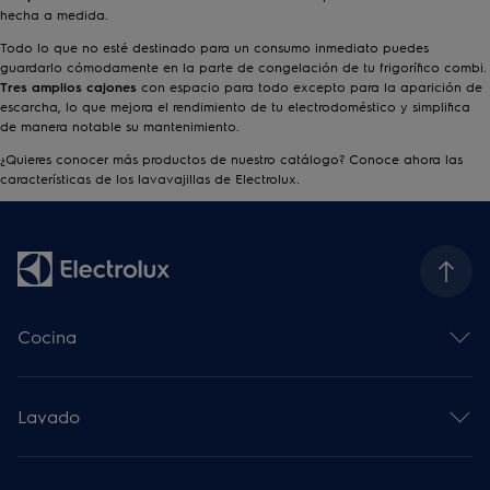
hecha a medida.
Todo lo que no esté destinado para un consumo inmediato puedes
guardarlo cómodamente en la parte de congelación de tu frigorífico combi.
Tres amplios cajones
con espacio para todo excepto para la aparición de
escarcha, lo que mejora el rendimiento de tu electrodoméstico y simplifica
de manera notable su mantenimiento.
¿Quieres conocer más productos de nuestro catálogo? Conoce ahora las
características de los
lavavajillas
de Electrolux.
Cocina
Horno multifunción
Placa de inducción
Lavado
Campana decorativa
Microondas
Lavadoras
Frigoríficos
Secadoras