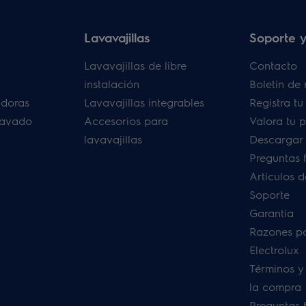
Lavavajillas
Soporte y
Lavavajillas de libre
Contacto
instalación
Boletín de 
adoras
Lavavajillas integrables
Registra t
lavado
Accesorios para
Valora tu 
lavavajillas
Descargar
Preguntas 
Artículos 
Soporte
Garantía
Razones p
Electrolux
Términos y
la compra
Preguntas 