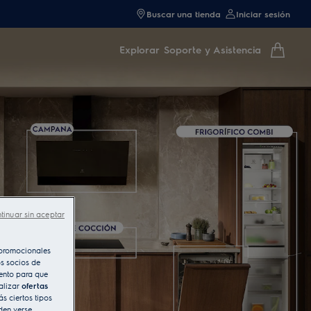
Buscar una tienda
Iniciar sesión
Explorar
Soporte y Asistencia
tinuar sin aceptar
s promocionales
s socios de
iento para que
alizar
ofertas
s ciertos tipos
den verse