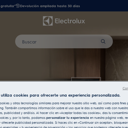
gratuita*
Devolución ampliada hasta 30 días
Buscar
Con
utiliza cookies para ofrecerte una experiencia personalizada.
ookies y otras tecnologías similares para mejorar nuestro sitio web, así como para fine
ng. También compartimos información sobre el uso que le das a nuestra web con nuestro
es, publicidad y análisis. Al hacer clic en «Aceptar todas las cookies», das tu consentim
ookies y, por lo tanto, podamos
personalizar tu experiencia
en nuestra página web, re
rano
 ofrecerte publicidad personalizada. Si haces clic en «Continuar sin aceptar», bloqueará
o esenciales y tu experiencia de navegación y los servicios que podemos ofrecerte pue