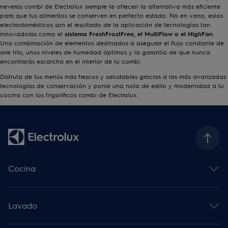
neveras combi de Electrolux siempre te ofrecen la alternativa más eficiente
para que tus alimentos se conserven en perfecto estado. No en vano, estos
electrodomésticos son el resultado de la aplicación de tecnologías tan
innovadoras como el
sistema FreshFrostFree, el MultiFlow o el HighFan
.
Una combinación de elementos destinados a asegurar el flujo constante de
aire frío, unos niveles de humedad óptimos y la garantía de que nunca
encontrarás escarcha en el interior de tu combi.
Disfruta de tus menús más frescos y saludables gracias a las más avanzadas
tecnologías de conservación y ponle una nota de estilo y modernidad a tu
cocina con los frigoríficos combi de Electrolux.
Cocina
Horno multifunción
Placa de inducción
Lavado
Campana decorativa
Microondas