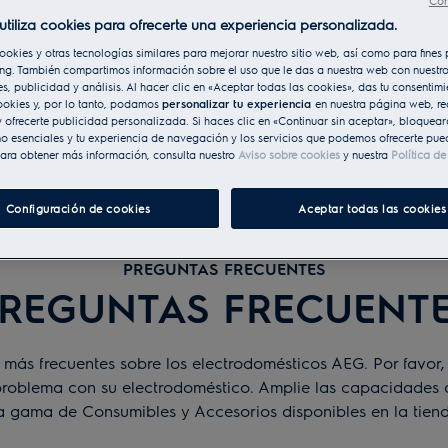
Con
utiliza cookies para ofrecerte una experiencia personalizada.
ookies y otras tecnologías similares para mejorar nuestro sitio web, así como para fine
ng. También compartimos información sobre el uso que le das a nuestra web con nuestro
es, publicidad y análisis. Al hacer clic en «Aceptar todas las cookies», das tu consentim
ookies y, por lo tanto, podamos
personalizar tu experiencia
en nuestra página web, re
 ofrecerte publicidad personalizada. Si haces clic en «Continuar sin aceptar», bloqueará
o esenciales y tu experiencia de navegación y los servicios que podemos ofrecerte pue
ara obtener más información, consulta nuestro
Aviso sobre cookies
y nuestra
Política d
Configuración de cookies
Aceptar todas las cookies
PREGUNTAS FRECUENTES
REGUNTAS FRECUENT
más frecuentes sobre los electrodomésticos AEG. Por favor, 
problema con su electrodoméstico. Amplie las capacidades 
 gama de Consumibles y Accesorios disponibles en la tiend