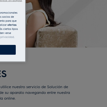
tinuar sin aceptar
s promocionales
s socios de
iento para que
alizar
ofertas
s ciertos tipos
den verse
e privacidad
.
ES
utilice nuestro servicio de
Solución de
de su aparato navegando entre nuestra
a online.