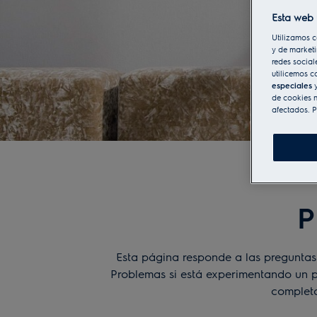
Esta web 
Utilizamos c
y de marketi
redes social
utilicemos c
especiales
y
de cookies n
afectados. P
P
Esta página responde a las preguntas 
Problemas
si está experimentando un 
completa