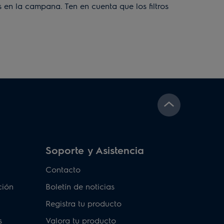
s en la campana. Ten en cuenta que los filtros
nevera/congelador?
a ponerse en contacto con el
Servicio Técnico
ejo o especial. Ponte en contacto con tu
Soporte y Asistencia
Contacto
ción
Boletín de noticias
Registra tu producto
s
Valora tu producto