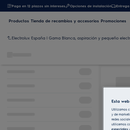
Paga en 12 plazos sin intereses
Opciones de instalación
Entrega 
Productos
Tienda de recambios y accesorios
Promociones
Electrolux España | Gama Blanca, aspiración y pequeño elec
Esta web 
Utilizamos c
y de marketi
redes social
utilicemos c
especiales
y