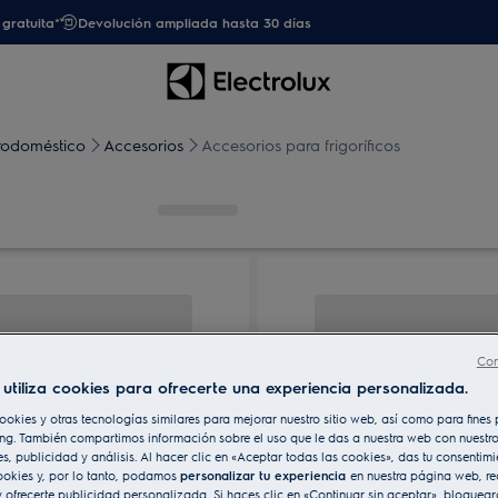
gratuita*
Devolución ampliada hasta 30 días
trodoméstico
Accesorios
Accesorios para frigoríficos
Con
utiliza cookies para ofrecerte una experiencia personalizada.
ookies y otras tecnologías similares para mejorar nuestro sitio web, así como para fine
ng. También compartimos información sobre el uso que le das a nuestra web con nuestro
es, publicidad y análisis. Al hacer clic en «Aceptar todas las cookies», das tu consentim
ookies y, por lo tanto, podamos
personalizar tu experiencia
en nuestra página web, re
 ofrecerte publicidad personalizada. Si haces clic en «Continuar sin aceptar», bloqueará