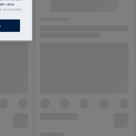
den verse
de privacidad
.
s