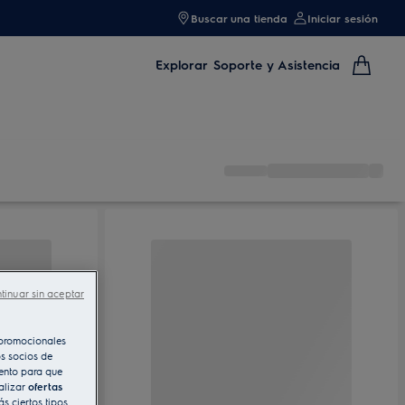
Buscar una tienda
Iniciar sesión
Explorar
Soporte y Asistencia
tinuar sin aceptar
s promocionales
s socios de
iento para que
alizar
ofertas
s ciertos tipos