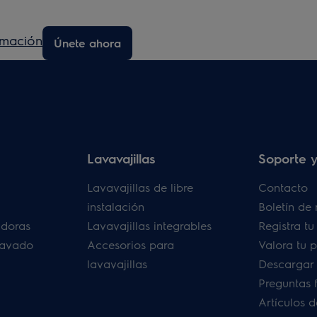
rmación
Únete ahora
Lavavajillas
Soporte y
Lavavajillas de libre
Contacto
instalación
Boletín de 
adoras
Lavavajillas integrables
Registra t
lavado
Accesorios para
Valora tu 
lavavajillas
Descargar
Preguntas 
Artículos 