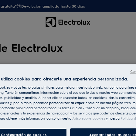
gratuita*
Devolución ampliada hasta 30 días
e Electrolux
 en tu próxima compra*
Con
utiliza cookies para ofrecerte una experiencia personalizada.
ookies y otras tecnologías similares para mejorar nuestro sitio web, así como para fine
ng. También compartimos información sobre el uso que le das a nuestra web con nuestro
es, publicidad y análisis. Al hacer clic en «Aceptar todas las cookies», das tu consentim
ookies y, por lo tanto, podamos
personalizar tu experiencia
en nuestra página web, re
 ofrecerte publicidad personalizada. Si haces clic en «Continuar sin aceptar», bloqueará
o esenciales y tu experiencia de navegación y los servicios que podemos ofrecerte pue
ara obtener más información, consulta nuestro
Aviso sobre cookies
y nuestra
Política 
Configuración de cookies
Aceptar todas las cookie