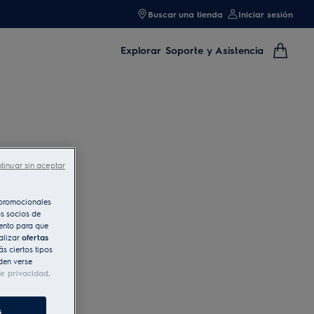
Buscar una tienda
Iniciar sesión
Explorar
Soporte y Asistencia
tinuar sin aceptar
s promocionales
s socios de
iento para que
alizar
ofertas
s ciertos tipos
den verse
de privacidad
.
s