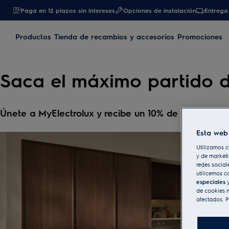
Paga en 12 plazos sin intereses
Opciones de instalación
Entrega 
Productos
Tienda de recambios y accesorios
Promociones
Saca el máximo partido d
Únete a MyElectrolux y recibe un 10% de descuento
Esta web 
Utilizamos c
y de marketi
redes social
utilicemos c
especiales
y
de cookies n
afectados. P