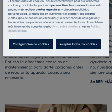
«Aceptar todas las cookies», das tu consentimiento para que utilicemos
cookies y, por lo tanto, podamos
personalizar tu experiencia
en nuestra
página web, realizar
ofertas especiales
y ofrecerte publicidad
personalizada. Si haces clic en «Continuar sin aceptar», bloquearás
ciertos tipos de cookies no esenciales y tu experiencia de navegación y
los servicios que podemos ofrecerte pueden verse afectados. Para obtener
Mantener antes que reemplazar
Ayuda en 
más información, consulta nuestro
Aviso sobre cookies
y nuestra
Política
de privacidad
.
Queremos ayudarte a vivir de manera
Si tienes p
sostenible. Cuidando de tus
electrodomé
Configuración de cookies
Aceptar todas las cookies
electrodomésticos y reparándolos siempre
sea fácil d
que sea posible, alargaremos su vida útil,
continuamen
ahorrando energía y recursos naturales.
de artículo
Por eso te ofrecemos consejos de
ayudarte a 
mantenimiento para darte opciones antes
no, nuestro
de reparar tu aparato, cuando sea
siempre dis
necesario.
SABER MÁ