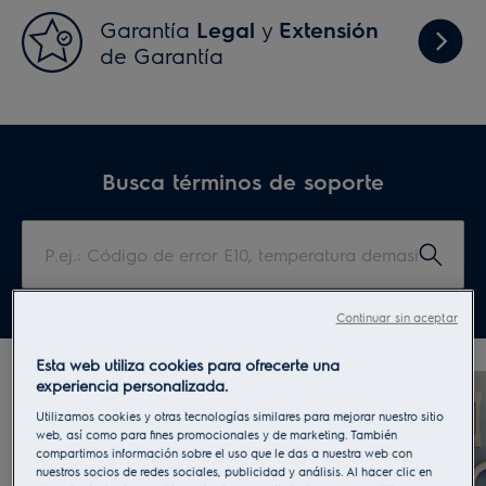
Garantía
Legal
y
Extensión
Garantí
de Garantía
Legal
y
Extensió
de
Garantí
Busca términos de soporte
P.ej.:
Código
de
error
Continuar sin aceptar
E10,
temperatura
Esta web utiliza cookies para ofrecerte una
experiencia personalizada.
demasiado
baja,
Utilizamos cookies y otras tecnologías similares para mejorar nuestro sitio
web, así como para fines promocionales y de marketing. También
IKE63401CB
compartimos información sobre el uso que le das a nuestra web con
nuestros socios de redes sociales, publicidad y análisis. Al hacer clic en