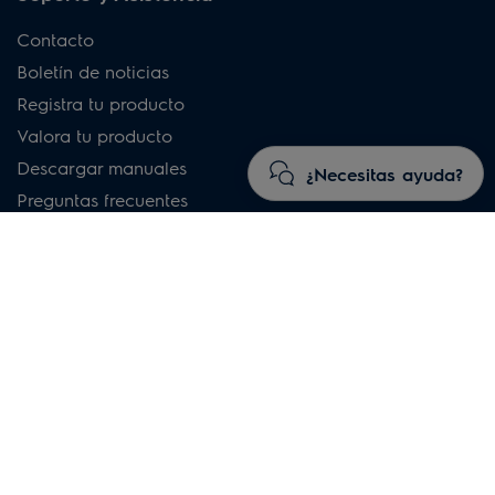
Contacto
Boletín de noticias
Registra tu producto
Valora tu producto
Descargar manuales
¿Necesitas ayuda?
Preguntas frecuentes
Artículos de soporte
Soporte
Garantía
Tienda
Razones para comprar en Electrolux
Términos y condiciones de la compra
Preguntas frecuentes
Desistimiento