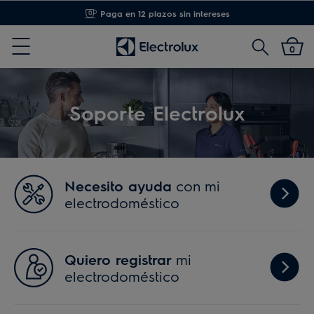
Opciones de instalación
Buscar
0
Menu
Soporte Electrolux
Necesito ayuda
con mi
Necesit
electrodoméstico
ayuda
con
mi
electro
Quiero registrar
mi
Quiero
electrodoméstico
registrar
mi
electro