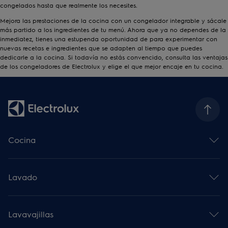
congelados hasta que realmente los necesites.
Mejora las prestaciones de la cocina con un congelador integrable y sácale
más partido a los ingredientes de tu menú. Ahora que ya no dependes de la
inmediatez, tienes una estupenda oportunidad de para experimentar con
nuevas recetas e ingredientes que se adapten al tiempo que puedes
dedicarle a la cocina. Si todavía no estás convencido, consulta las
ventajas
de los congeladores de Electrolux
y elige el que mejor encaje en tu cocina.
Cocina
Horno multifunción
Placa de inducción
Lavado
Campana decorativa
Microondas
Lavadoras
Frigoríficos
Secadoras
Accesorios de cocina
Lavavajillas
Lavadoras secadoras