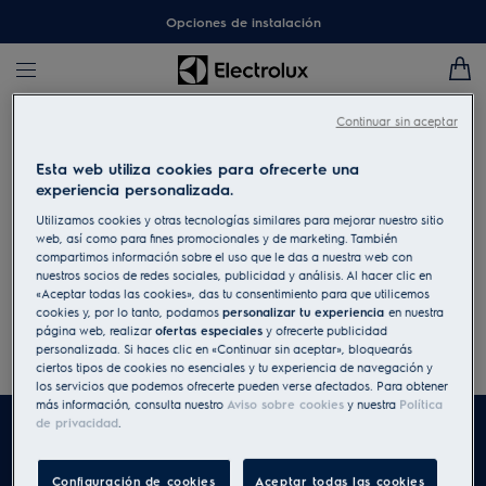
Opciones de instalación
Continuar sin aceptar
Buscar una tienda
Esta web utiliza cookies para ofrecerte una
experiencia personalizada.
Para encontrar una tienda donde se venda un modelo
específico utiliza la herramienta Buscar una tienda que
Utilizamos cookies y otras tecnologías similares para mejorar nuestro sitio
web, así como para fines promocionales y de marketing. También
encontrarás en la página del producto.
compartimos información sobre el uso que le das a nuestra web con
nuestros socios de redes sociales, publicidad y análisis. Al hacer clic en
Introduce el código postal/dirección/población
«Aceptar todas las cookies», das tu consentimiento para que utilicemos
cookies y, por lo tanto, podamos
personalizar tu experiencia
en nuestra
página web, realizar
ofertas especiales
y ofrecerte publicidad
Buscar
personalizada. Si haces clic en «Continuar sin aceptar», bloquearás
Todos
ciertos tipos de cookies no esenciales y tu experiencia de navegación y
los servicios que podemos ofrecerte pueden verse afectados. Para obtener
más información, consulta nuestro
Aviso sobre cookies
y nuestra
Política
de privacidad
.
Configuración de cookies
Aceptar todas las cookies