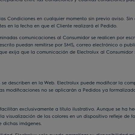
as Condiciones en cualquier momento sin previo aviso. Sin 
es en la fecha en que el Cliente realizará el Pedido.
inadas comunicaciones al Consumidor se realicen por escri
escrito puedan remitirse por SMS, correo electrónico o pub
e exija que la comunicación de Electrolux al Consumidor se
se describen en la Web. Electrolux puede modificar la comp
s modificaciones no se aplicarán a Pedidos ya formalizados
litan exclusivamente a título ilustrativo. Aunque se ha he
a visualización de los colores en un dispositivo refleje de f
de dichas imágenes.
ad. Electrolux solo puede garantizar su disponibilidad mie