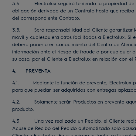
3.4. Electrolux seguirá teniendo la propiedad de lo
obligación derivada de un Contrato hasta que reciba u
del correspondiente Contrato.
3.5. Será responsabilidad del Cliente garantizar la 
móvil y cualesquiera otros facilitados a Electrolux. Si
deberá ponerlo en conocimiento del Centro de Atención 
información ante el riesgo de fraude o por cualquier 
su caso, por el Cliente a Electrolux en relación con el
4. PREVENTA
4.1. Mediante la función de preventa, Electrolux po
para que puedan ser adquiridos con entregas aplazad
4.2. Solamente serán Productos en preventa aquellos
producto.
4.3. Una vez realizado un Pedido, el Cliente recibir
Acuse de Recibo del Pedido automatizado solo acusa 
Cliente y Electrolux. En ese mismo instante, se formal