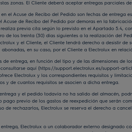
 estas zonas. El Cliente deberá aceptar entregas parciales d
 el Acuse de Recibo del Pedido son fechas de entrega est
 Acuse de Recibo del Pedido por demoras en la fabricación u
realiza previa cita según lo previsto en el Apartado 5.4, con
 de los treinta (30) días siguientes a la realización del Ped
trolux y el Cliente, el Cliente tendrá derecho a desistir d
 abonadas, en su caso, por el Cliente a Electrolux en relac
de entrega, en función del tipo y de las dimensiones de los
consultarse aquí (
https://support.electrolux.es/support-art
frece Electrolux y los correspondientes requisitos y limitaci
os y de cuantos requisitos se asocien a dicha entrega.
ntrega y el pedido todavía no ha salido del almacén, podrá
o pago previo de los gastos de reexpedición que serán comu
o de rechazarlos, Electrolux se reserva el derecho a cancel
ntrega, Electrolux o un colaborador externo designado con