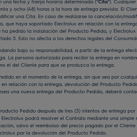
n una fecha y franja horaria determinada (“
Cita
”). Cualquie
ta y ocho (48) horas a la hora de entrega prevista. El Clie
odificar una Cita. En caso de realizarse la cancelación/mod
o, que haya soportado Electrolux en relación con la entrega 
 ha pedido la instalación del Producto Pedido, y Electrolux 
tado 5. Esto no afecta a los derechos legales del Consumid
ndo bajo su responsabilidad, a partir de la entrega efecti
rega. La persona autorizada para recibir la entrega en nomb
o el del Cliente para que se produzca la entrega.
ido en el momento de la entrega, sin que sea por cualquier
en relación con la entrega, devolución del Producto Pedido
 desea una nueva entrega del Producto Pedido, deberá contac
ducto Pedido después de tres (3) intentos de entrega por p
do, Electrolux podrá resolver el Contrato mediante una simple
ación, salvo el reembolso del precio pagado por el Cliente 
ctrolux por la devolución del Producto Pedido.