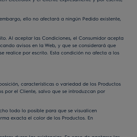
embargo, ello no afectará a ningún Pedido existente,
to. Al aceptar las Condiciones, el Consumidor acepta
licando avisos en la Web, y que se considerará que
 realice por escrito. Esta condición no afecta a los
osición, características o variedad de los Productos
 por el Cliente, salvo que se introduzcan por
cho todo lo posible para que se visualicen
orma exacta el color de los Productos. En
ntras duren las existencias. En caso de agotarse las