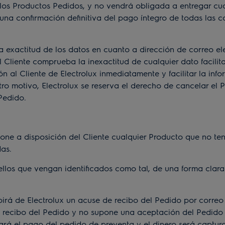
s Productos Pedidos, y no vendrá obligada a entregar cual
na confirmación definitiva del pago íntegro de todas las ca
exactitud de los datos en cuanto a dirección de correo ele
 el Cliente comprueba la inexactitud de cualquier dato facili
al Cliente de Electrolux inmediatamente y facilitar la infor
otro motivo, Electrolux se reserva el derecho de cancelar e
 Pedido.
ne a disposición del Cliente cualquier Producto que no te
as.
 que vengan identificados como tal, de una forma clara y
á de Electrolux un acuse de recibo del Pedido por correo e
recibo del Pedido y no supone una aceptación del Pedido o
izará el pago del pedido de preventa y el dinero será captur