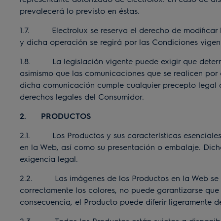
prevalecerá lo previsto en éstas.
1.7. Electrolux se reserva el derecho de modificar l
y dicha operación se regirá por las Condiciones vigent
1.8. La legislación vigente puede exigir que determ
asimismo que las comunicaciones que se realicen por 
dicha comunicación cumple cualquier precepto legal qu
derechos legales del Consumidor.
2. PRODUCTOS
2.1. Los Productos y sus características esenciales 
en la Web, así como su presentación o embalaje. Dicha
exigencia legal.
2.2. Las imágenes de los Productos en la Web se faci
correctamente los colores, no puede garantizarse que l
consecuencia, el Producto puede diferir ligeramente 
2.3. Todos los Productos están sujetos a disponibilid