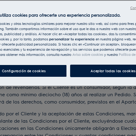
de compraventa de productos y servicios marcados con un ‘
Web los vende y comercializa Electrolux a su cliente (“
Clie
Con
dientes que están disponibles en https://shop.electrolux.es
utiliza cookies para ofrecerte una experiencia personalizada.
 productos se realicen en dicha tienda.
ookies y otras tecnologías similares para mejorar nuestro sitio web, así como para fine
ng. También compartimos información sobre el uso que le das a nuestra web con nuestro
 Web y a la información sobre el uso y tratamiento que ha
es, publicidad y análisis. Al hacer clic en «Aceptar todas las cookies», das tu consentim
ookies y, por lo tanto, podamos
personalizar tu experiencia
en nuestra página web, re
ons/
(Uso de la Web) y aquí
https://www.electrolux.es/overl
 ofrecerte publicidad personalizada. Si haces clic en «Continuar sin aceptar», bloqueará
o esenciales y tu experiencia de navegación y los servicios que podemos ofrecerte pue
s sometidos al Recargo de Equivalencia en IVA a través de 
ara obtener más información, consulta nuestro
Aviso sobre cookies
y nuestra
Política d
ntacto con el Centro de Atención al Cliente de Electrolux 
Configuración de cookies
Aceptar todas las cookies
uación) y aceptar estas Condiciones, el Cliente confirma qu
 de revenderlos. Si el Cliente es un consumidor, según la de
ne como mínimo dieciocho (18) años al realizar un Pedido. S
tará de los derechos, como consumidor, previstos en el Apart
por el Cliente y la aceptación de estas Condiciones, marc
ulante de las Condiciones por el Cliente, excluyéndose cual
caciones en las Condiciones únicamente obligarán a Electro
screpancia entre las Condiciones y cuantas condiciones pacte