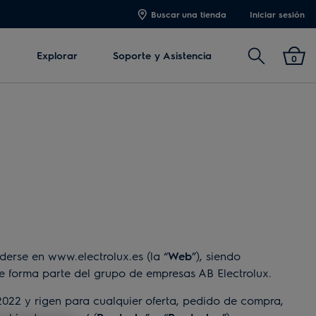
Buscar una tienda
Iniciar sesión
Buscar
Explorar
Soporte y Asistencia
0
erse en www.electrolux.es (la “
Web
”), siendo
ue forma parte del grupo de empresas AB Electrolux.
 2022 y rigen para cualquier oferta, pedido de compra,