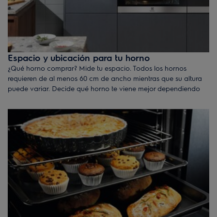
Espacio y ubicación para tu horno
¿Qué horno comprar? Mide tu espacio. Todos los hornos
requieren de al menos 60 cm de ancho mientras que su altura
puede variar. Decide qué horno te viene mejor dependiendo
de su altura:
60 cm
– un horno de altura estándar, multifunción A de vapor
45 cm
– un horno compacto, apto para espacios más
reducidos
Consejo profesional:
Ahorra espacio sin renunciar al máximo
rendimiento y funcionalidad con un horno compacto, con las
mismas funciones de cocción de un horno convencional de 60
cm