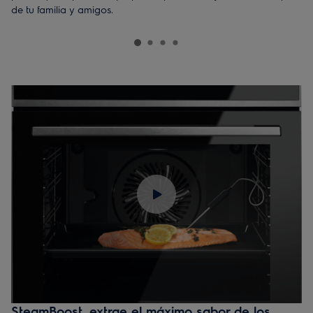
de tu familia y amigos.
SteamBoost, extrae el máximo sabor de los