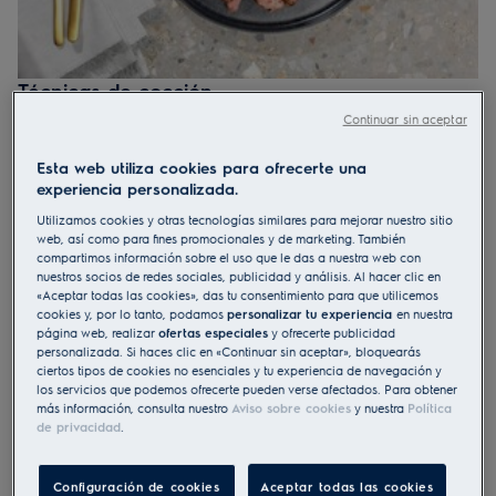
Técnicas de cocción
Para elegir el mejor horno deberás tener muy en cuenta tus
Continuar sin aceptar
técnicas de cocción favoritas.
Al vapor –
mientras que el calor convencional dora y deja
Esta web utiliza cookies para ofrecerte una
crujiente el exterior de los alimentos, el vapor conserva la
experiencia personalizada.
humedad en el interior con resultados increíblemente suculentos
Utilizamos cookies y otras tecnologías similares para mejorar nuestro sitio
al preparar tanto carnes y verduras como pescados, por no
web, así como para fines promocionales y de marketing. También
mencionar los postres.
compartimos información sobre el uso que le das a nuestra web con
Asados
–
un horno con función grill que te ofrece muchas más
nuestros socios de redes sociales, publicidad y análisis. Al hacer clic en
«Aceptar todas las cookies», das tu consentimiento para que utilicemos
posibilidades a la hora de preparar cualquier receta.
cookies y, por lo tanto, podamos
personalizar tu experiencia
en nuestra
Horneados
–
un horno con ventilador XL que te ofrece la
página web, realizar
ofertas especiales
y ofrecerte publicidad
posibilidad de preparar tartas y pasteles de categoría
personalizada. Si haces clic en «Continuar sin aceptar», bloquearás
profesional gracias a la distribución uniforme del calor
ciertos tipos de cookies no esenciales y tu experiencia de navegación y
los servicios que podemos ofrecerte pueden verse afectados. Para obtener
¿Aún no te decides? – Un horno multifunción a vapor puede
más información, consulta nuestro
Aviso sobre cookies
y nuestra
Política
hacer todo esto y mucho más.
de privacidad
.
Configuración de cookies
Aceptar todas las cookies