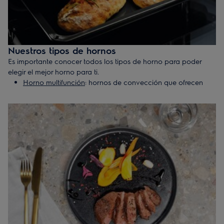
Nuestros tipos de hornos
Es importante conocer todos los tipos de horno para poder
elegir el mejor horno para ti.
Horno multifunción
: hornos de convección que ofrecen
múltiples funciones de cocción y de limpieza automática.
Horno compacto (y/o con microondas)
: hornos de
dimensiones más reducidas (45 cm de alto) que los demás
y que ofrecen la misma variedad de funciones de cocción
que los hornos de tamaño estándar (60 cm de alto).
Horno de vapor
: hornos multifunción que incluyen las
ventajas de funciones del tipo de cocción al vapor. Por
tanto, si buscas un horno para cocinar al vapor, este es el
ideal para ti. Dependiendo del modelo tendrán una, dos o
tres funciones de vapor, y los más avanzados tienen
también la función de cocción al vacío.