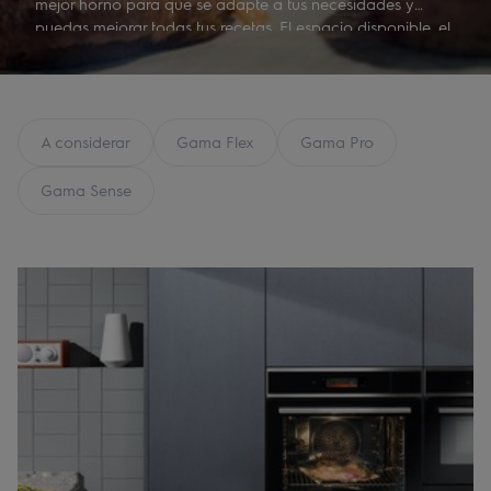
mejor horno para que se adapte a tus necesidades y
puedas mejorar todas tus recetas. El espacio disponible, el
tipo de cocina que te gusta preparar y tus hábitos de
limpieza influirán en tu decisión final. Sigue las
recomendaciones de nuestra guía de compra y encuentra
tu horno ideal.
A considerar
Gama Flex
Gama Pro
Gama Sense