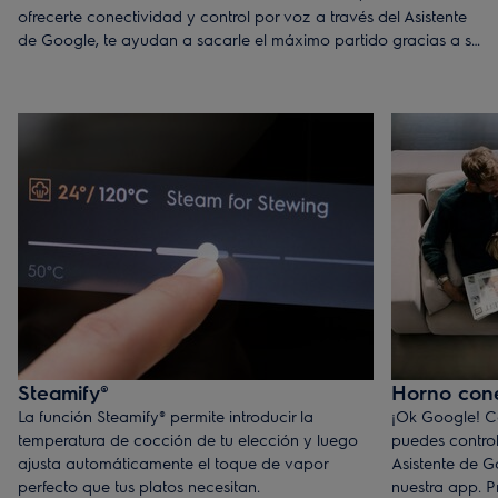
ofrecerte conectividad y control por voz a través del Asistente
de Google, te ayudan a sacarle el máximo partido gracias a su
cámara integrada donde verás si tu comida está lista sin
perderte un minuto de tu serie favorita.
Steamify®
Horno con
La función Steamify® permite introducir la
¡Ok Google! Co
temperatura de cocción de tu elección y luego
puedes control
ajusta automáticamente el toque de vapor
Asistente de G
perfecto que tus platos necesitan.
nuestra app. P