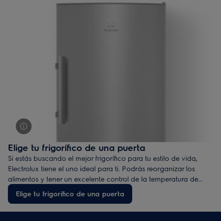
Almacenamiento flexible
– el sistema de almacenamiento
modular CustomFlex® te permite reorganizar las ménsulas de la
puerta del frigorífico como mejor te convenga. El nuevo diseño
de sus estantes acaba también con las restricciones a la hora
de guardar los alimentos,
Función Vacaciones
– mantiene la temperatura interna del
frigorífico a unos 15ºC, evitando los olores desagradables de
un frigorífico vacío.
Elige tu frigorífico de una puerta
Si estás buscando el mejor frigorífico para tu estilo de vida,
Electrolux tiene el uno ideal para ti. Podrás reorganizar los
alimentos y tener un excelente control de la temperatura de
refrigeración.
Elige tu frigorífico de una puerta