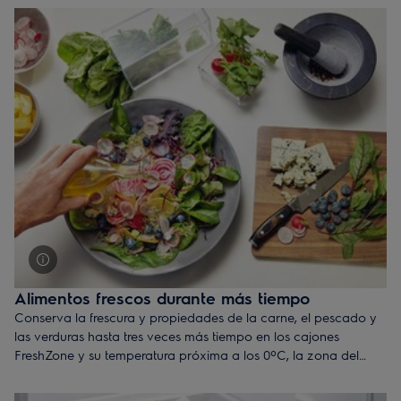
centímetros (pensados para instalarse bajo una encimera).
La altura, anchura y profundidad pueden variar.
Consulta toda
la gama
para encontrar el mejor frigorífico con un tamaño y
estilo ideal para tus necesidades y el diseño de tu cocina.
Alimentos frescos durante más tiempo
Conserva la frescura y propiedades de la carne, el pescado y
las verduras hasta tres veces más tiempo en los cajones
FreshZone y su temperatura próxima a los 0ºC, la zona del
frigorífico que más enfría. El nivel de humedad y la temperatura
de cada compartimento se pueden regular en función del tipo