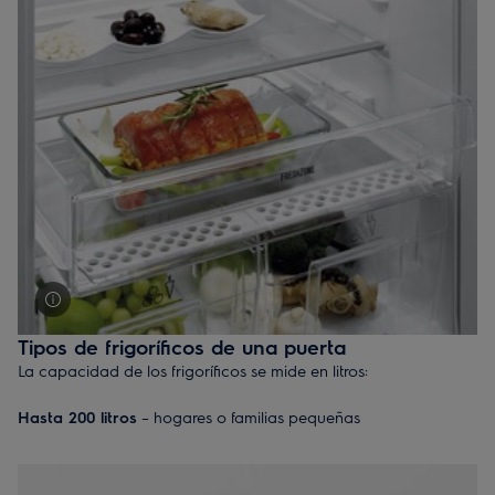
de alimento para garantizar la mejor conservación.Todo ello
con frigoríficos de bajo consumo y de gran eficiencia
energética.
Tipos de frigoríficos de una puerta
La capacidad de los frigoríficos se mide en litros:
Hasta 200 litros
– hogares o familias pequeñas
De 200 a 300 litros
– hogares o familias de tamaño medio
De 300 a 400 litros
– hogares o familias grandes
Consejo profesional:
deja algo de espacio en el frigorífico