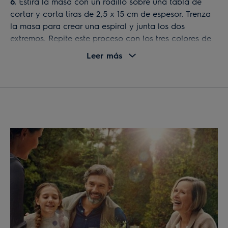
6.
Estira la masa con un rodillo sobre una tabla de
cortar y corta tiras de 2,5 x 15 cm de espesor. Trenza
la masa para crear una espiral y junta los dos
extremos. Repite este proceso con los tres colores de
masa.
Leer más
7.
Coloca la masa en una superficie ligeramente
engrasada, cubre con un paño limpio y deja que suba
hasta casi el doblar su tamaño inicial, en una zona
libre de corrientes de aire y durante unos 20 o 30
minutos.
8.
Coloca ahora las rosquillas en una bandeja
repostera del horno y deja hornear con la función
vapor al 25% a 150ºC durante 12 minutos. Luego
incrementa la temperatura hasta los 200ºC y hornea
durante otros 10 minutos. Luego deja descansar un
rato las rosquillas bajo un paño, antes de servir.