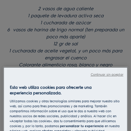
con tus toppings favoritos.
2 vasos de agua caliente
1 paquete de levadura activa seca
1 cucharada de azúcar
6 vasos de harina de trigo normal (ten preparada un
poco más aparte)
12 gr de sal
1 cucharada de aceite vegetal, y un poco más para
engrasar el cuenco
Colorante alimenticio rosa, blanco y negro
Continuar sin aceptar
Esta web utiliza cookies para ofrecerte una
experiencia personalizada.
Utilizamos cookies y otras tecnologías similares para mejorar nuestro sitio
web, así como para fines promocionales y de marketing. También
compartimos información sobre el uso que le das a nuestra web con
nuestros socios de redes sociales, publicidad y análisis. Al hacer clic en
«Aceptar todas las cookies», das tu consentimiento para que utilicemos
cookies y, por lo tanto, podamos
personalizar tu experiencia
en nuestra
página web, realizar
ofertas especiales
y ofrecerte publicidad