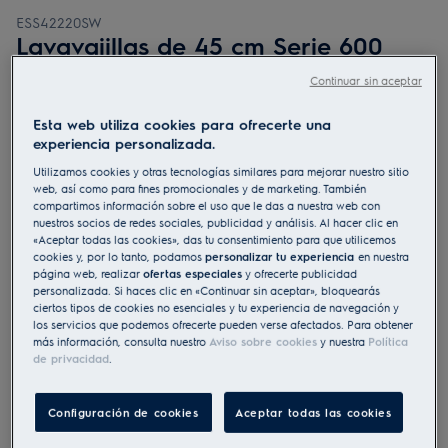
ESS42220SW
Lavavajillas de 45 cm Serie 600
SatelliteClean para 9 cubiertos
Continuar sin aceptar
4.8 (57)
Esta web utiliza cookies para ofrecerte una
Ficha de información del producto
experiencia personalizada.
Beneficios
Utilizamos cookies y otras tecnologías similares para mejorar nuestro sitio
Limpieza con el triple de alcance
web, así como para fines promocionales y de marketing. También
Deja cada carga sin manchas con una cobertura de rociado hasta
compartimos información sobre el uso que le das a nuestra web con
tres veces mejor que la estándar
ExtraHygiene elimina más del 99,9999 % de las bacterias y los virus*
nuestros socios de redes sociales, publicidad y análisis. Al hacer clic en
de tu vajilla.
«Aceptar todas las cookies», das tu consentimiento para que utilicemos
cookies y, por lo tanto, podamos
personalizar tu experiencia
en nuestra
página web, realizar
ofertas especiales
y ofrecerte publicidad
personalizada. Si haces clic en «Continuar sin aceptar», bloquearás
ciertos tipos de cookies no esenciales y tu experiencia de navegación y
los servicios que podemos ofrecerte pueden verse afectados. Para obtener
más información, consulta nuestro
Aviso sobre cookies
y nuestra
Política
de privacidad
.
Tanto las instrucciones de seguridad como las precauciones
a tener en cuenta, descritas según la Norma UE 2023/988, se
enumeran en los capítulos I y II del manual de usuario. Para
Configuración de cookies
Aceptar todas las cookies
utilizar su producto con seguridad lea, por favor, el manual
de usuario en su totalidad.