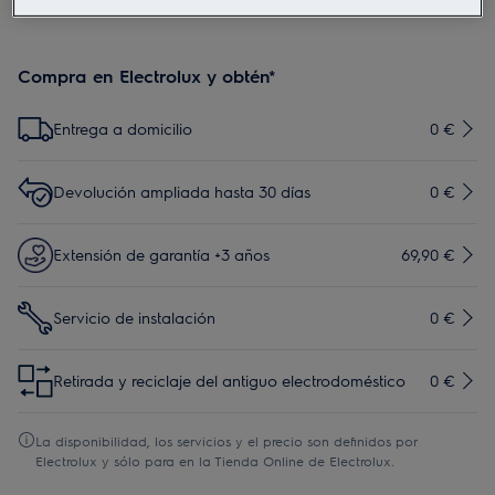
Compra en Electrolux y obtén*
Entrega a domicilio
0 €
Devolución ampliada hasta 30 días
0 €
Extensión de garantía +3 años
69,90 €
Servicio de instalación
0 €
Retirada y reciclaje del antiguo electrodoméstico
0 €
La disponibilidad, los servicios y el precio son definidos por
Electrolux y sólo para en la Tienda Online de Electrolux.