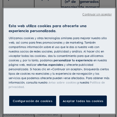
(nº de
generados
mensajes)
de manera
continua?
Continuar sin aceptar
P.ej.:
temperatura
Esta web utiliza cookies para ofrecerte una
Datos de
10000 por
Tiempo
deseada,
JSON
experiencia personalizada.
programa
día
real
tiempo en
Utilizamos cookies y otras tecnologías similares para mejorar nuestro sitio
funcionamiento
web, así como para fines promocionales y de marketing. También
Datos de
P.ej.: SSiD,
1000 por
compartimos información sobre el uso que le das a nuestra web con
Continuo
JSON
nuestros socios de redes sociales, publicidad y análisis. Al hacer clic en
conectividad
MacAddress
día
«Aceptar todas las cookies», das tu consentimiento para que utilicemos
P.ej.:
cookies y, por lo tanto, podamos
personalizar tu experiencia
en nuestra
Datos de
temperatura de
10000 por
Tiempo
página web, realizar
ofertas especiales
y ofrecerte publicidad
JSON
accesorios
la sonda
día
real
personalizada. Si haces clic en «Continuar sin aceptar», bloquearás ciertos
tipos de cookies no esenciales y tu experiencia de navegación y los
térmica
servicios que podemos ofrecerte pueden verse afectados. Para obtener más
P.ej.: estado de
información, consulta nuestro
Aviso sobre cookies
y nuestra
Política de
Datos de
10000 por
Tiempo
la puerta, luz
JSON
privacidad
.
electrodomésticos
día
real
interior
P.ej.:
Configuración de cookies
Aceptar todas las cookies
Datos de
temperatura,
10000 por
Tiempo
configuración de
temporizador,
JSON
día
real
electrodomésticos
volumen del