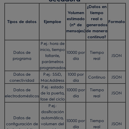
¿Datos en
Volumen
tiempo
estimado
real o
Tipos de datos
Ejemploe
Formato
(nº de
generados
mensajes)
de manera
continua?
P.ej.: hora de
inicio, tiempo
Datos de
10000 por
Tiempo
faltante,
JSON
programa
día
real
parámetros
programados
Datos de
P.ej.: SSiD,
1000 por
Continuo
JSON
conectividad
MacAddress
día
P.ej.: estado
Datos de
10000 por
Tiempo
de la puerta,
JSON
electrodomésticos
día
real
fase del ciclo
P.ej.:
dosificación
Datos de
automática,
10000 por
Tiempo
configuración de
volumen del
JSON
día
real