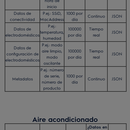
hora de
inicio
Datos de
P.ej.: SSiD,
1000 por
Continuo
JSON
conectividad
MacAddress
día
P.ej.:
Datos de
100000
Tiempo
temperatura,
JSON
electrodomésticos
por día
real
humedad
P.ej.: modo
Datos de
aire limpio,
100000
Tiempo
configuración de
JSON
modo
por día
real
electrodomésticos
oscilante
P.ej.: número
de serie,
1000 por
Metadatos
Continuo
JSON
número de
día
producto
Aire acondicionado
¿Datos en