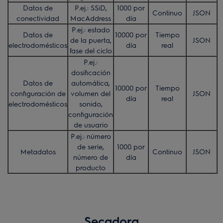
Datos de
P.ej.: SSiD,
1000 por
Continuo
JSON
conectividad
MacAddress
día
P.ej.: estado
Datos de
10000 por
Tiempo
de la puerta,
JSON
electrodomésticos
día
real
fase del ciclo
P.ej.:
dosificación
Datos de
automática,
10000 por
Tiempo
configuración de
volumen del
JSON
día
real
electrodomésticos
sonido,
configuración
de usuario
P.ej.: número
de serie,
1000 por
Metadatos
Continuo
JSON
número de
día
producto
Secadora