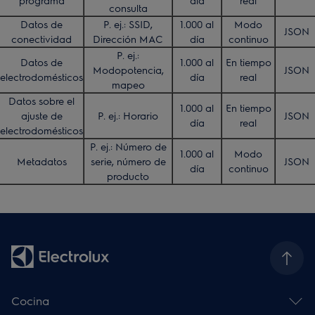
programa
día
real
consulta
Datos de
P. ej.: SSID,
1.000 al
Modo
JSON
conectividad
Dirección MAC
día
continuo
P. ej.:
Datos de
1.000 al
En tiempo
Modopotencia,
JSON
electrodomésticos
día
real
mapeo
Datos sobre el
1.000 al
En tiempo
ajuste de
P. ej.: Horario
JSON
día
real
electrodomésticos
P. ej.: Número de
1.000 al
Modo
Metadatos
serie, número de
JSON
día
continuo
producto
Cocina