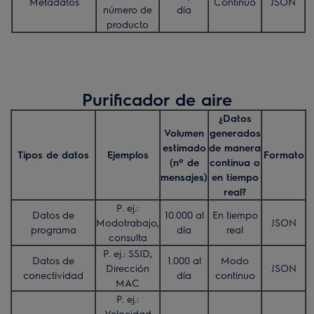
Metadatos
Continuo
JSON
número de
día
producto
Purificador de aire
¿Datos
Volumen
generados
estimado
de manera
Tipos de datos
Ejemplos
Formato
(nº de
continua o
mensajes)
en tiempo
real?
P. ej.:
Datos de
10.000 al
En tiempo
Modotrabajo,
JSON
programa
día
real
consulta
P. ej.: SSID,
Datos de
1.000 al
Modo
Dirección
JSON
conectividad
día
continuo
MAC
P. ej.:
Velocidad