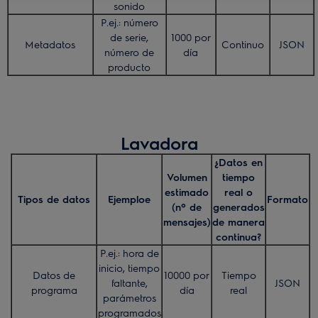
sonido
P.ej.: número
de serie,
1000 por
Metadatos
Continuo
JSON
número de
día
producto
Lavadora
¿Datos en
Volumen
tiempo
estimado
real o
Tipos de datos
Ejemploe
Formato
(nº de
generados
mensajes)
de manera
continua?
P.ej.: hora de
inicio, tiempo
Datos de
10000 por
Tiempo
faltante,
JSON
programa
día
real
parámetros
programados