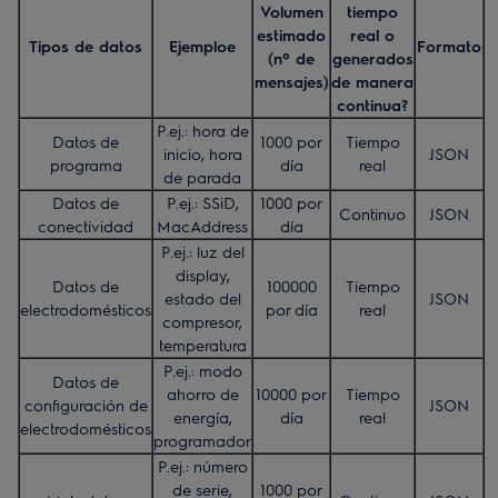
Volumen
tiempo
estimado
real o
Tipos de datos
Ejemploe
Formato
(nº de
generados
mensajes)
de manera
continua?
P.ej.: hora de
Datos de
1000 por
Tiempo
inicio, hora
JSON
programa
día
real
de parada
Datos de
P.ej.: SSiD,
1000 por
Continuo
JSON
conectividad
MacAddress
día
P.ej.: luz del
display,
Datos de
100000
Tiempo
estado del
JSON
electrodomésticos
por día
real
compresor,
temperatura
P.ej.: modo
Datos de
ahorro de
10000 por
Tiempo
configuración de
JSON
energía,
día
real
electrodomésticos
programador
P.ej.: número
de serie,
1000 por