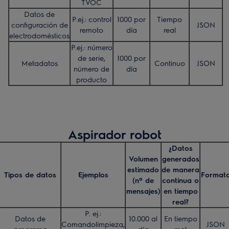
TVOC
Datos de
P.ej.: control
1000 por
Tiempo
configuración de
JSON
remoto
día
real
electrodomésticos
P.ej.: número
de serie,
1000 por
Metadatos
Continuo
JSON
número de
día
producto
Aspirador robot
¿Datos
Volumen
generados
estimado
de manera
Tipos de datos
Ejemplos
Format
(nº de
continua o
mensajes)
en tiempo
real?
P. ej.:
Datos de
10.000 al
En tiempo
Comandolimpieza,
JSON