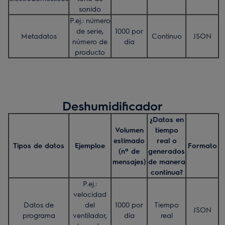
sonido
P.ej.: número
de serie,
1000 por
Metadatos
Continuo
JSON
número de
día
producto
Deshumidificador
¿Datos en
Volumen
tiempo
estimado
real o
Tipos de datos
Ejemploe
Formato
(nº de
generados
mensajes)
de manera
continua?
P.ej.:
velocidad
Datos de
del
1000 por
Tiempo
JSON
programa
ventilador,
día
real