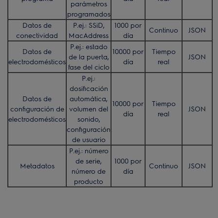
parámetros
programados
Datos de
P.ej.: SSiD,
1000 por
Continuo
JSON
conectividad
MacAddress
día
P.ej.: estado
Datos de
10000 por
Tiempo
de la puerta,
JSON
electrodomésticos
día
real
fase del ciclo
P.ej.:
dosificación
Datos de
automática,
10000 por
Tiempo
configuración de
volumen del
JSON
día
real
electrodomésticos
sonido,
configuración
de usuario
P.ej.: número
de serie,
1000 por
Metadatos
Continuo
JSON
número de
día
producto