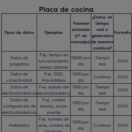
Placa de cocina
¿Datos en
Volumen
tiempo
estimado
real o
Tipos de datos
Ejemploe
Formato
(nº de
generados
mensajes)
de manera
continua?
P.ej.: tiempo en
Datos de
10000 por
Tiempo
funcionamiento,
JSON
programa
día
real
tiempo faltante
Datos de
P.ej.: SSiD,
1000 por
Continuo
JSON
conectividad
MacAddress
día
Datos de
P.ej.: estado del
1000 por
Tiempo
JSON
electrodomésticos
electrodoméstico
día
real
Datos de
P.ej.: control
1000 por
Tiempo
configuración de
remoto, modo
JSON
día
real
electrodomésticos
puente
P.ej.: número de
1000 por
Metadatos
serie, número de
Continuo
JSON
día
producto