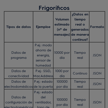
Frigoríficos
¿Datos en
Volumen
tiempo
estimado
real o
Tipos de datos
Ejemploe
Formato
(nº de
generados
mensajes)
de manera
continua?
P.ej.: modo
ahorro de
Datos de
10000 por
Tiempo
energía,
JSON
programa
día
real
sensor de
humedad
Datos de
P.ej.: SSiD,
1000 por
Continuo
JSON
conectividad
MacAddress
día
Datos de
P.ej.: estado
100000
Tiempo
JSON
electrodomésticos
de la puerta
por día
real
P.ej.: estado
Datos de
del
100000
Tiempo
configuración de
ventilador,
JSON
por día
real
electrodomésticos
tono de