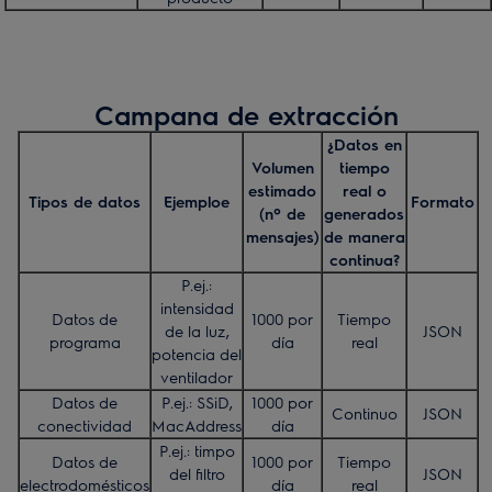
Campana de extracción
¿Datos en
Volumen
tiempo
estimado
real o
Tipos de datos
Ejemploe
Formato
(nº de
generados
mensajes)
de manera
continua?
P.ej.:
intensidad
Datos de
1000 por
Tiempo
de la luz,
JSON
programa
día
real
potencia del
ventilador
Datos de
P.ej.: SSiD,
1000 por
Continuo
JSON
conectividad
MacAddress
día
P.ej.: timpo
Datos de
1000 por
Tiempo
del filtro
JSON
electrodomésticos
día
real