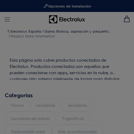
Opciones de instalación
Electrolux España | Gama Blanca, aspiración y pequeño
electrodoméstico
Product Data Information
Esta página solo cubre productos conectados de
Electrolux. Productos conectados son aquellos que
pueden conectarse con apps, servicios en la nube, o
cualquier otro sistema inteligente de hogar para disfrutar
de funciones adicionales.
Categorías
Horno
Lavadora
Secadora
Lavadora secadora
Frigoríficos
Deshumidificador
Aire acondicionado