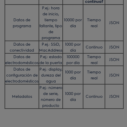
continua?
P.ej.: hora
de inicio,
Datos de
tiempo
10000 por
Tiempo
JSON
programa
faltante, tipo
día
real
de
programa
Datos de
P.ej.: SSiD,
1000 por
Continuo
JSON
conectividad
MacAddress
día
Datos de
P.ej.: estado
100000
Tiempo
JSON
electrodomésticos
de la puerta
por día
real
Datos de
P.ej.: display,
1000 por
Tiempo
configuración de
dureza del
JSON
día
real
electrodomésticos
agua
P.ej.: número
de serie,
1000 por
Metadatos
Continuo
JSON
número de
día
producto