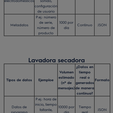
electrodomésticos
sonido,
configuración
de usuario
P.ej.: número
de serie,
1000 por
Metadatos
Continuo
JSON
número de
día
producto
Lavadora secadora
¿Datos en
Volumen
tiempo
estimado
real o
Tipos de datos
Ejemploe
Formato
(nº de
generados
mensajes)
de manera
continua?
P.ej.: hora de
inicio, tiempo
Datos de
10000 por
Tiempo
faltante,
JSON
programa
día
real