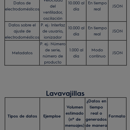
Datos de
10.000 al
En tiempo
del
JSON
electrodomésticos
día
real
ventilador,
oscilación
Datos sobre el
P. ej.: Interfaz
10.000 al
En tiempo
ajuste de
de usuario,
JSON
día
real
electrodomésticos
ionizador
P. ej.: Número
de serie,
1.000 al
Modo
Metadatos
JSON
número de
día
continuo
producto
Lavavajillas
¿Datos en
Volumen
tiempo
estimado
real o
Tipos de datos
Ejemploe
Formato
(nº de
generados
mensajes)
de manera