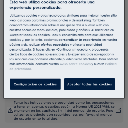
Esta web utiliza cookies para ofrecerte una
KOCDP77X
experiencia personalizada.
Horno de vapor Serie 600
Utilizamos cookies y otras tecnologías similares para mejorar nuestro sitio
SenseCook con SteamCrisp con
web, así como para fines promocionales y de marketing. También
compartimos información sobre el uso que le das a nuestra web con
limpieza pirolítica
nuestros socios de redes sociales, publicidad y análisis. Al hacer clic en
«Aceptar todas las cookies», das tu consentimiento para que utilicemos
4.9 (12)
cookies y, por lo tanto, podamos
personalizar tu experiencia
en nuestra
página web, realizar
ofertas especiales
y ofrecerte publicidad
Ficha de información del producto
personalizada. Si haces clic en «Continuar sin aceptar», bloquearás
Beneficios
ciertos tipos de cookies no esenciales y tu experiencia de navegación y
los servicios que podemos ofrecerte pueden verse afectados. Para obtener
Horno Serie 600 SenseCook® con SteamCrisp® para recetas tiernas y
crujientes.
más información, consulta nuestro
Aviso sobre cookies
y nuestra
Política
SteamCrisp® utiliza el vapor para mejorar la textura, el sabor y la
de privacidad
.
nutrición.
La sonda térmica del horno detecta si la comida está lista.
Configuración de cookies
Aceptar todas las cookies
Tanto las instrucciones de seguridad como las precauciones
a tener en cuenta, descritas según la Norma UE 2023/988, se
enumeran en los capítulos I y II del manual de usuario. Para
utilizar su producto con seguridad lea, por favor, el manual
de usuario en su totalidad.