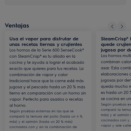
Ventajas
Usa el vapor para disfrutar de
SteamCrisp® 
unas recetas tiernas y crujientes
quede crujie
jugosa por d
Los hornos de la Serie 600 SenseCook®
Los hornos mult
con SteamCrisp® es tu aliado en la
combinan calor
cocina y te ayuda a lograr el acabado
asar. Esta comb
exacto que quieres para tus recetas. La
elaboraciones c
combinación de vapor y calor
jugosas por den
tradicional hace que la carne esté más
queda mucho m
jugosa y el pescado hasta un 20 % más
es hasta un 20
tierno en comparación con un horno sin
se cocina en un
vapor. Perfecto para asados o recetas
Según pruebas ex
al horno.
comparó la ternur
Según pruebas externas en las que se
más) y el salmón 
comparó la ternura del pollo (hasta un 4 %
cocinados con y 
más) y el salmón (hasta un 20 % más)
vapor y aire calie
cocinados con y sin la combinación de