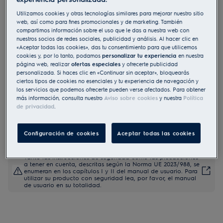
COH3H54TX
Utilizamos cookies y otras tecnologías similares para mejorar nuestro sitio
Horno multifunción Serie 300
web, así como para fines promocionales y de marketing. También
compartimos información sobre el uso que le das a nuestra web con
Convection con Aqua Clean
nuestros socios de redes sociales, publicidad y análisis. Al hacer clic en
«Aceptar todas las cookies», das tu consentimiento para que utilicemos
4.8 (824)
cookies y, por lo tanto, podamos
personalizar tu experiencia
en nuestra
página web, realizar
ofertas especiales
y ofrecerte publicidad
Ficha de información del producto
personalizada. Si haces clic en «Continuar sin aceptar», bloquearás
Beneficios
ciertos tipos de cookies no esenciales y tu experiencia de navegación y
El horno de convección Serie 300 se calienta muy rápido y cocina
los servicios que podemos ofrecerte pueden verse afectados. Para obtener
uniformemente.
más información, consulta nuestro
Aviso sobre cookies
y nuestra
Política
El ventilador hace circular el calor constante y uniformemente.
de privacidad
.
AquaClean limpia el horno con vapor.
Configuración de cookies
Aceptar todas las cookies
Tanto las instrucciones de seguridad como las precauciones
a tener en cuenta, descritas según la Norma UE 2023/988, se
enumeran en los capítulos I y II del manual de usuario. Para
utilizar su producto con seguridad lea, por favor, el manual
de usuario en su totalidad.