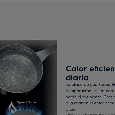
Calor eficie
diaria
La placa de gas Speed B
comparación con la norma
hacia el recipiente. Graci
olla reciben el calor nec
a día.
* Basado en pruebas internas re