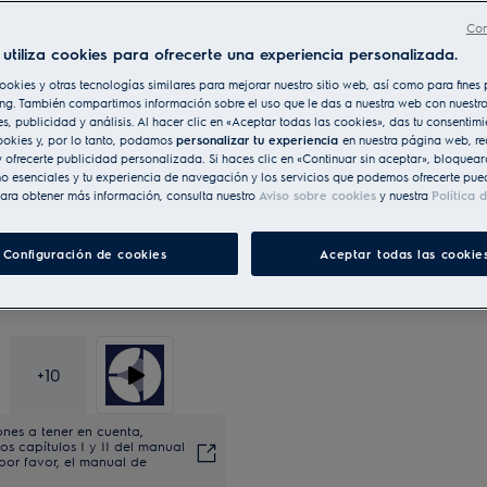
Con
utiliza cookies para ofrecerte una experiencia personalizada.
ookies y otras tecnologías similares para mejorar nuestro sitio web, así como para fine
ng. También compartimos información sobre el uso que le das a nuestra web con nuestro
es, publicidad y análisis. Al hacer clic en «Aceptar todas las cookies», das tu consentim
ookies y, por lo tanto, podamos
personalizar tu experiencia
en nuestra página web, re
 ofrecerte publicidad personalizada. Si haces clic en «Continuar sin aceptar», bloqueará
o esenciales y tu experiencia de navegación y los servicios que podemos ofrecerte pue
ara obtener más información, consulta nuestro
Aviso sobre cookies
y nuestra
Política 
Configuración de cookies
Aceptar todas las cookie
+
10
ones a tener en cuenta,
s capítulos I y II del manual
 por favor, el manual de