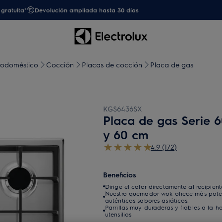
gratuita*
Devolución ampliada hasta 30 días
trodoméstico
Cocción
Placas de cocción
Placa de gas
KGS6436SX
Placa de gas Serie 
y 60 cm
4.9 (172)
Beneficios
Dirige el calor directamente al recipien
Nuestro quemador wok ofrece más poten
auténticos sabores asiáticos.
Parrillas muy duraderas y fiables a la 
utensilios