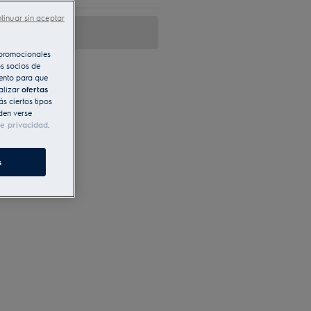
tinuar sin aceptar
s promocionales
s socios de
iento para que
alizar
ofertas
s ciertos tipos
den verse
de privacidad
.
s