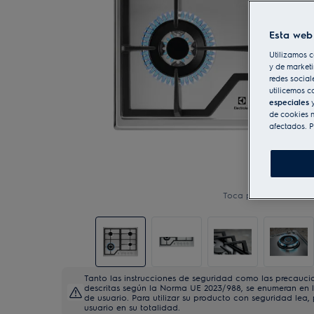
Esta web 
Utilizamos c
y de marketi
redes social
utilicemos c
especiales
y
de cookies n
afectados. P
Toca para ampliar
Tanto las instrucciones de seguridad como las precauci
descritas según la Norma UE 2023/988, se enumeran en lo
de usuario. Para utilizar su producto con seguridad lea,
usuario en su totalidad.