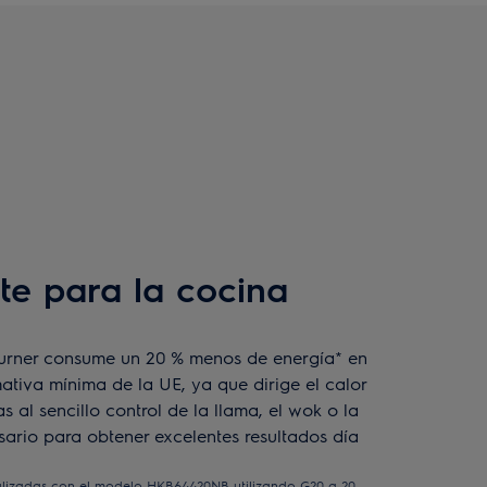
nte para la cocina
urner consume un 20 % menos de energía* en
tiva mínima de la UE, ya que dirige el calor
as al sencillo control de la llama, el wok o la
esario para obtener excelentes resultados día
alizadas con el modelo HKB64420NB utilizando G20 a 20