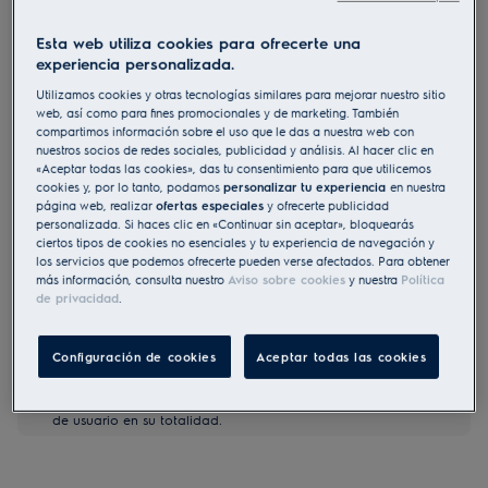
LRR6430M
Esta web utiliza cookies para ofrecerte una
Placa vitrocerámica Serie 300
experiencia personalizada.
Radiant de 4 zonas y 60 cm
Utilizamos cookies y otras tecnologías similares para mejorar nuestro sitio
0 (0)
web, así como para fines promocionales y de marketing. También
compartimos información sobre el uso que le das a nuestra web con
nuestros socios de redes sociales, publicidad y análisis. Al hacer clic en
Ficha de información del producto
Beneficios
«Aceptar todas las cookies», das tu consentimiento para que utilicemos
cookies y, por lo tanto, podamos
personalizar tu experiencia
en nuestra
Contoles táctiles compactos para liberar espacio de cocción
página web, realizar
ofertas especiales
y ofrecerte publicidad
Display integrado en la vitrocerámica para un acceso directo a los
personalizada. Si haces clic en «Continuar sin aceptar», bloquearás
mandos de cocción
El indicador de calor residual te permitirá ver las zonas que aún
ciertos tipos de cookies no esenciales y tu experiencia de navegación y
están calientes
los servicios que podemos ofrecerte pueden verse afectados. Para obtener
más información, consulta nuestro
Aviso sobre cookies
y nuestra
Política
de privacidad
.
Configuración de cookies
Aceptar todas las cookies
Tanto las instrucciones de seguridad como las precauciones
a tener en cuenta, descritas según la Norma UE 2023/988, se
enumeran en los capítulos I y II del manual de usuario. Para
utilizar su producto con seguridad lea, por favor, el manual
de usuario en su totalidad.