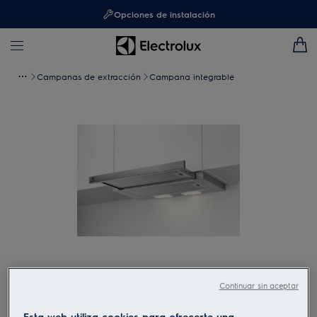
Opciones de instalación
Campanas de extracción
Campana integrable
Toca para ampliar
Continuar sin aceptar
Esta web utiliza cookies para ofrecerte una