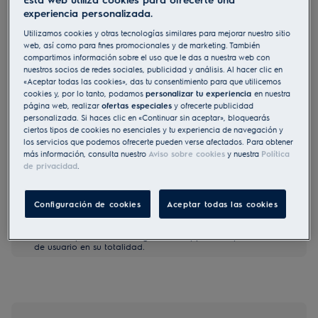
experiencia personalizada.
LFP326S
Campana extractora extraíble Serie
Utilizamos cookies y otras tecnologías similares para mejorar nuestro sitio
web, así como para fines promocionales y de marketing. También
300 LEDLights de 60 cm
compartimos información sobre el uso que le das a nuestra web con
4.7 (466)
nuestros socios de redes sociales, publicidad y análisis. Al hacer clic en
«Aceptar todas las cookies», das tu consentimiento para que utilicemos
cookies y, por lo tanto, podamos
personalizar tu experiencia
en nuestra
Ficha de información del producto
página web, realizar
ofertas especiales
y ofrecerte publicidad
Beneficios
personalizada. Si haces clic en «Continuar sin aceptar», bloquearás
Elimina eficientemente los malos olores de la cocina
ciertos tipos de cookies no esenciales y tu experiencia de navegación y
ExtractionTech Standard - motor potente y de larga duración
los servicios que podemos ofrecerte pueden verse afectados. Para obtener
Iluminación pura. Buena visibilidad mientras cocinas.
más información, consulta nuestro
Aviso sobre cookies
y nuestra
Política
Filtro de grasa para la campana fiable y apto para lavavajillas.
de privacidad
.
Configuración de cookies
Aceptar todas las cookies
Tanto las instrucciones de seguridad como las precauciones
a tener en cuenta, descritas según la Norma UE 2023/988, se
enumeran en los capítulos I y II del manual de usuario. Para
utilizar su producto con seguridad lea, por favor, el manual
de usuario en su totalidad.