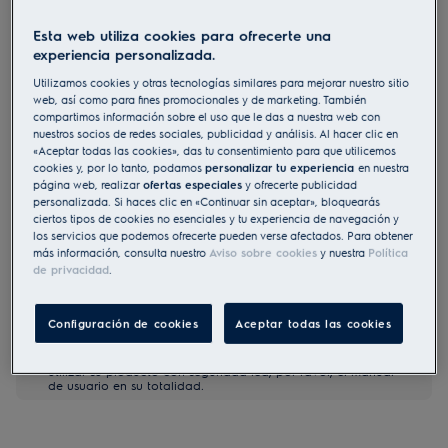
LFT766X
Esta web utiliza cookies para ofrecerte una
Campana extractora decorativa
experiencia personalizada.
Serie 800 Breeze de 60 cm
Utilizamos cookies y otras tecnologías similares para mejorar nuestro sitio
4.7 (224)
web, así como para fines promocionales y de marketing. También
compartimos información sobre el uso que le das a nuestra web con
nuestros socios de redes sociales, publicidad y análisis. Al hacer clic en
Ficha de información del producto
«Aceptar todas las cookies», das tu consentimiento para que utilicemos
Beneficios
cookies y, por lo tanto, podamos
personalizar tu experiencia
en nuestra
Las campanas de la Serie 800 Breeze refrescan el ambiente de la
página web, realizar
ofertas especiales
y ofrecerte publicidad
cocina casi en silencio
personalizada. Si haces clic en «Continuar sin aceptar», bloquearás
Un diseño moderno que combina con tu cocina y tus
ciertos tipos de cookies no esenciales y tu experiencia de navegación y
electrodomésticos
Cuando termines de cocinar la campana se encarga de todo
los servicios que podemos ofrecerte pueden verse afectados. Para obtener
más información, consulta nuestro
Aviso sobre cookies
y nuestra
Política
de privacidad
.
Configuración de cookies
Aceptar todas las cookies
Tanto las instrucciones de seguridad como las precauciones
a tener en cuenta, descritas según la Norma UE 2023/988, se
enumeran en los capítulos I y II del manual de usuario. Para
utilizar su producto con seguridad lea, por favor, el manual
de usuario en su totalidad.