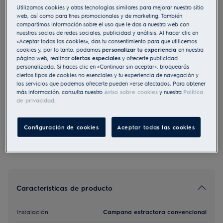
Utilizamos cookies y otras tecnologías similares para mejorar nuestro sitio
EFU216S
web, así como para fines promocionales y de marketing. También
Campana extractora convencional
compartimos información sobre el uso que le das a nuestra web con
nuestros socios de redes sociales, publicidad y análisis. Al hacer clic en
Serie 300 LEDLights de 60 cm
«Aceptar todas las cookies», das tu consentimiento para que utilicemos
4.6 (12)
cookies y, por lo tanto, podamos
personalizar tu experiencia
en nuestra
página web, realizar
ofertas especiales
y ofrecerte publicidad
personalizada. Si haces clic en «Continuar sin aceptar», bloquearás
Ficha de información del producto
ciertos tipos de cookies no esenciales y tu experiencia de navegación y
Beneficios
los servicios que podemos ofrecerte pueden verse afectados. Para obtener
Elimina eficientemente los malos olores de la cocina
más información, consulta nuestro
Aviso sobre cookies
y nuestra
Política
ExtractionTech Standard - motor potente y de larga duración
de privacidad
.
Iluminación pura. Buena visibilidad mientras cocinas.
Filtro de grasa para la campana fiable y apto para lavavajillas.
Configuración de cookies
Aceptar todas las cookies
Características de producto
Instalación
Campana extractora convencional