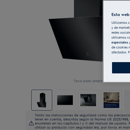
Esta web 
Utilizamos c
y de marketi
redes social
utilicemos c
especiales
y
de cookies n
afectados. P
Toca para ampliar
Tanto las instrucciones de seguridad como las precauci
tener en cuenta, descritas según la Norma UE 2023/988,
enumeran en los capítulos I y II del manual de usuario. 
utilizar su producto con seguridad lea, por favor, el ma