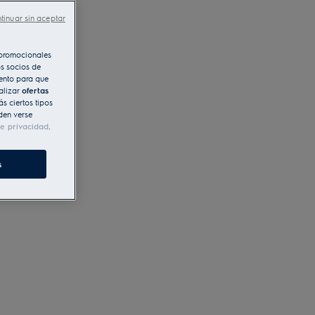
tinuar sin aceptar
s promocionales
s socios de
iento para que
alizar
ofertas
s ciertos tipos
den verse
de privacidad
.
s