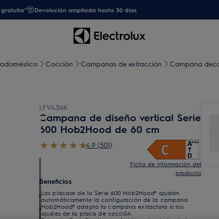
gratuita*
Devolución ampliada hasta 30 días
trodoméstico
Cocción
Campanas de extracción
Campana deco
LFV436K
Campana de diseño vertical Serie
600 Hob2Hood de 60 cm
4.9 (501)
Ficha de información del
producto
Beneficios
Las placase de la Serie 600 Hob2Hood® ajustan
automáticamente la configuración de la campana
Hob2Hood® adapta la campana extractora a los
ajustes de la placa de cocción.