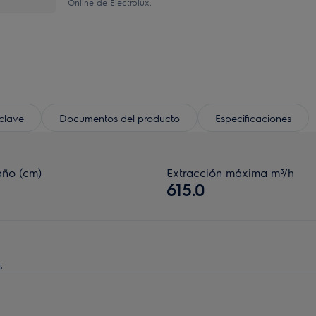
Online de Electrolux.
 clave
Documentos del producto
Especificaciones
ño (cm)
Extracción máxima m³/h
615.0
s