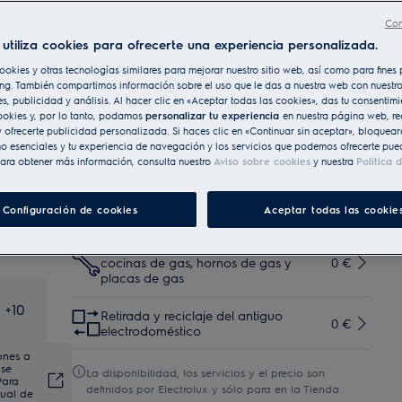
ExtractionTech Plus limpia rápidamente el aire de la
cocina
Con
utiliza cookies para ofrecerte una experiencia personalizada.
Compra en Electrolux y obtén*
ookies y otras tecnologías similares para mejorar nuestro sitio web, así como para fine
ng. También compartimos información sobre el uso que le das a nuestra web con nuestro
Entrega a domicilio
0 €
es, publicidad y análisis. Al hacer clic en «Aceptar todas las cookies», das tu consentim
ookies y, por lo tanto, podamos
personalizar tu experiencia
en nuestra página web, re
 ofrecerte publicidad personalizada. Si haces clic en «Continuar sin aceptar», bloqueará
o esenciales y tu experiencia de navegación y los servicios que podemos ofrecerte pue
Devolución ampliada hasta 30 días
0 €
ara obtener más información, consulta nuestro
Aviso sobre cookies
y nuestra
Política 
Extensión de garantía +3 años
69,90 €
Configuración de cookies
Aceptar todas las cookie
No incluida la retirada y reciclaje de
cocinas de gas, hornos de gas y
0 €
placas de gas
+
10
Retirada y reciclaje del antiguo
0 €
electrodoméstico
ones a
 se
La disponibilidad, los servicios y el precio son
Para
definidos por Electrolux y sólo para en la Tienda
nual de