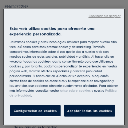
EN6T4722NF
Lavadora de carga superior Serie
Continuar sin aceptar
600 SensiCare de 7.0 kg
Esta web utiliza cookies para ofrecerte una
4.5 (12)
experiencia personalizada.
Ficha de información del producto
Utilizamos cookies y otras tecnologías similares para mejorar nuestro sitio
Beneficios
web, así como para fines promocionales y de marketing. También
El sistema SensiCare ajusta los tiempos de ciclo en función del peso
compartimos información sobre el uso que le das a nuestra web con
de la carga
nuestros socios de redes sociales, publicidad y análisis. Al hacer clic en
El sistema SensiCare ajusta los tiempos de ciclo en función del peso
«Aceptar todas las cookies», das tu consentimiento para que utilicemos
de la carga.
cookies y, por lo tanto, podamos
personalizar tu experiencia
en nuestra
SoftPlus aplica una fase previa de remojo para que el suavizante se
página web, realizar
ofertas especiales
y ofrecerte publicidad
distribuya mejor entre la ropa
personalizada. Si haces clic en «Continuar sin aceptar», bloquearás
ciertos tipos de cookies no esenciales y tu experiencia de navegación y
los servicios que podemos ofrecerte pueden verse afectados. Para obtener
más información, consulta nuestro
Aviso sobre cookies
y nuestra
Política
de privacidad
.
Configuración de cookies
Aceptar todas las cookies
Tanto las instrucciones de seguridad como las precauciones
a tener en cuenta, descritas según la Norma UE 2023/988, se
enumeran en los capítulos I y II del manual de usuario. Para
utilizar su producto con seguridad lea, por favor, el manual
de usuario en su totalidad.