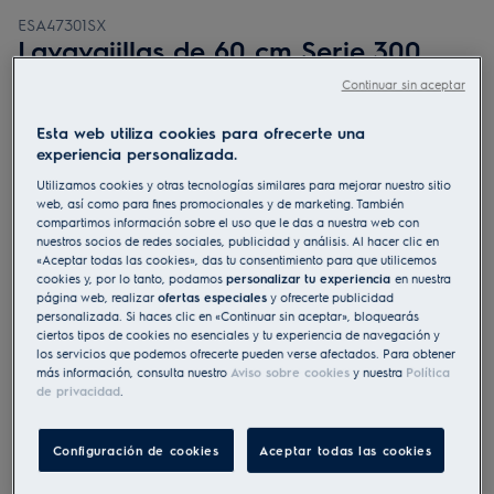
ESA47301SX
Lavavajillas de 60 cm Serie 300
AirDry para 13 cubiertos
Continuar sin aceptar
5 (1)
Esta web utiliza cookies para ofrecerte una
Ficha de información del producto
experiencia personalizada.
Beneficios
Utilizamos cookies y otras tecnologías similares para mejorar nuestro sitio
Seca hasta 3 veces mejor
web, así como para fines promocionales y de marketing. También
Nuestra tecnología inteligente AirDry usa aire natural para secar
compartimos información sobre el uso que le das a nuestra web con
perfectamente.
nuestros socios de redes sociales, publicidad y análisis. Al hacer clic en
Ahorra tiempo con el programa de lavado rápido
«Aceptar todas las cookies», das tu consentimiento para que utilicemos
cookies y, por lo tanto, podamos
personalizar tu experiencia
en nuestra
página web, realizar
ofertas especiales
y ofrecerte publicidad
personalizada. Si haces clic en «Continuar sin aceptar», bloquearás
ciertos tipos de cookies no esenciales y tu experiencia de navegación y
los servicios que podemos ofrecerte pueden verse afectados. Para obtener
más información, consulta nuestro
Aviso sobre cookies
y nuestra
Política
de privacidad
.
Tanto las instrucciones de seguridad como las precauciones
a tener en cuenta, descritas según la Norma UE 2023/988, se
enumeran en los capítulos I y II del manual de usuario. Para
utilizar su producto con seguridad lea, por favor, el manual
Configuración de cookies
Aceptar todas las cookies
de usuario en su totalidad.