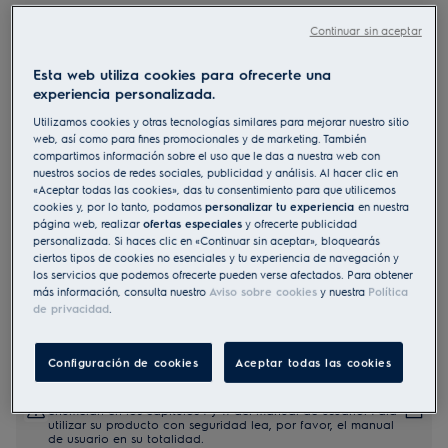
EGH6333BOX
Continuar sin aceptar
Placa de gas Serie 300 Slim line de
3 zonas y 60 cm
Esta web utiliza cookies para ofrecerte una
experiencia personalizada.
5 (2)
Utilizamos cookies y otras tecnologías similares para mejorar nuestro sitio
Ficha de información del producto
web, así como para fines promocionales y de marketing. También
Beneficios
compartimos información sobre el uso que le das a nuestra web con
nuestros socios de redes sociales, publicidad y análisis. Al hacer clic en
Recetas gourmet incluso en espacios reducidos
«Aceptar todas las cookies», das tu consentimiento para que utilicemos
Platos cocinados a la perfección gracias a la distribución uniforme
cookies y, por lo tanto, podamos
personalizar tu experiencia
en nuestra
del calor
Cómodamente situado para facilitar el acceso
página web, realizar
ofertas especiales
y ofrecerte publicidad
personalizada. Si haces clic en «Continuar sin aceptar», bloquearás
ciertos tipos de cookies no esenciales y tu experiencia de navegación y
los servicios que podemos ofrecerte pueden verse afectados. Para obtener
más información, consulta nuestro
Aviso sobre cookies
y nuestra
Política
de privacidad
.
Configuración de cookies
Aceptar todas las cookies
Tanto las instrucciones de seguridad como las precauciones
a tener en cuenta, descritas según la Norma UE 2023/988, se
enumeran en los capítulos I y II del manual de usuario. Para
utilizar su producto con seguridad lea, por favor, el manual
de usuario en su totalidad.