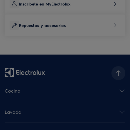
Inscríbete en MyElectrolux
Repuestos y accesorios
Cocina
Horno multifunción
Placa de inducción
Lavado
Campana decorativa
Microondas
Lavadoras
Frigoríficos