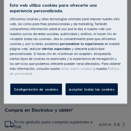
Esta web utiliza cookies para ofrecerte una
MCFB70
experiencia personalizada.
Filtro de carbón OdourClean Plus
Utilizamos cookies y otras tecnologías similares para mejorar nuestro sitio
web, así como para fines promocionales y de marketing. También
0 (0)
compartimos información sobre el uso que le das a nuestra web con
nuestros socios de redes sociales, publicidad y análisis. Al hacer clic en
Beneficios
«Aceptar todas las cookies», das tu consentimiento para que utilicemos
Filtro de carbón OdourClean Plus: filtrado avanzado.
cookies y, por lo tanto, podamos
personalizar tu experiencia
en nuestra
Filtrado avanzado con el filtro de carbón OdourClean Plus.
página web, realizar
ofertas especiales
y ofrecerte publicidad
El filtro OdourClean Plus tiene una vida útil de 2 a 3 años*.
personalizada. Si haces clic en «Continuar sin aceptar», bloquearás
El filtro OdourClean Plus se puede limpiar fácilmente en el
lavavajillas.
ciertos tipos de cookies no esenciales y tu experiencia de navegación y
los servicios que podemos ofrecerte pueden verse afectados. Para obtener
más información, consulta nuestro
Aviso sobre cookies
y nuestra
Política
de privacidad
.
Configuración de cookies
Aceptar todas las cookies
Compra en Electrolux y obtén*
Envío gratuito para compras superiores a
6,90 €
0 €
50€