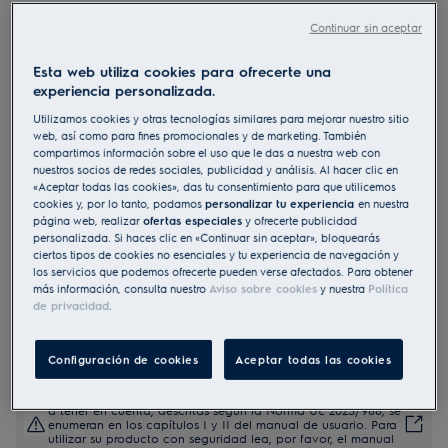
EA2F6821CF
Continuar sin aceptar
Lavadora de libre instalación Serie
500 TimeCare de 8.0 kg
Esta web utiliza cookies para ofrecerte una
experiencia personalizada.
4.2 (17)
Utilizamos cookies y otras tecnologías similares para mejorar nuestro sitio
web, así como para fines promocionales y de marketing. También
Ficha de información del producto
compartimos información sobre el uso que le das a nuestra web con
Beneficios
nuestros socios de redes sociales, publicidad y análisis. Al hacer clic en
Con función TimeManager que reduce los ciclos de lavado a tu
«Aceptar todas las cookies», das tu consentimiento para que utilicemos
gusto
cookies y, por lo tanto, podamos
personalizar tu experiencia
en nuestra
AutoSense reajusta los valores en función del tamaño de la carga.
Suaves chorros de agua levantan y protegen la ropa durante el
página web, realizar
ofertas especiales
y ofrecerte publicidad
lavado, evitando que se dañen durante el centrifugado
personalizada. Si haces clic en «Continuar sin aceptar», bloquearás
ciertos tipos de cookies no esenciales y tu experiencia de navegación y
los servicios que podemos ofrecerte pueden verse afectados. Para obtener
más información, consulta nuestro
Aviso sobre cookies
y nuestra
Política
de privacidad
.
Configuración de cookies
Aceptar todas las cookies
Tanto las instrucciones de seguridad como las precauciones
a tener en cuenta, descritas según la Norma UE 2023/988, se
enumeran en los capítulos I y II del manual de usuario. Para
utilizar su producto con seguridad lea, por favor, el manual